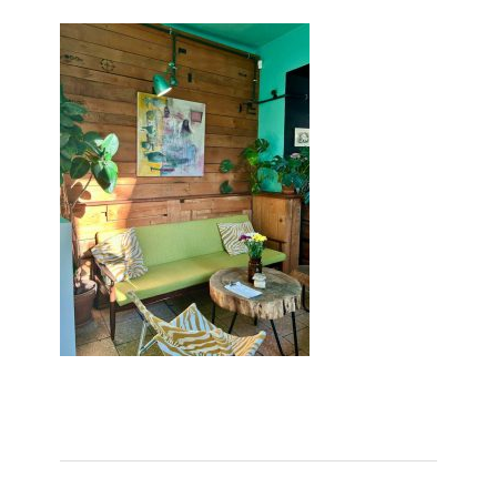
Zo blijft je oven loeiheet: de beste tips
voor een perfecte isolatie
Grond kopen of verkopen Noord-
Holland
De Kwaliteit van Houtpellets: Wat
Bepaalt of uw Kachel Optimaal
Presteert
Waarom technische eisen de basis
vormen voor functionele ruimtes
Nieuwe kozijnen als onderdeel van een
energierenovatie: wat de overgang
technisch vraagt