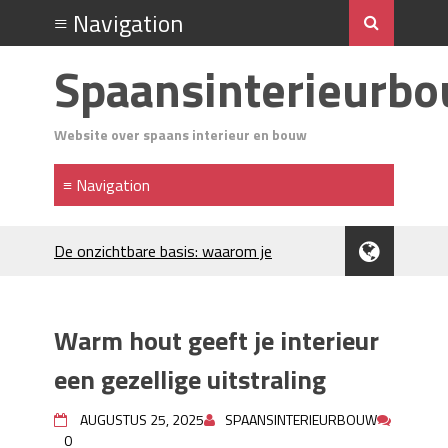
Spaansinterieurb
Website over spaans interieur en bouw
De onzichtbare basis: waarom je
Spaanse huis aandacht verdient
Voordelen van spouwmuurisolatie
Luxe woningen en bekende sterren
Warm hout geeft je interieur
trekken veel aandacht
Waar let je op bij het kiezen van
een gezellige uitstraling
gevelreiniging?
Projectinrichting voor kantoren: hoe
AUGUSTUS 25, 2025
SPAANSINTERIEURBOUW
0
werkt dat?