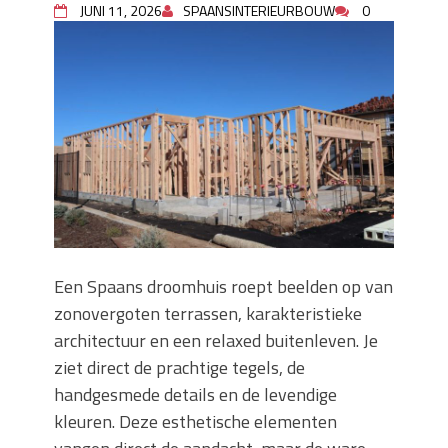
JUNI 11, 2026
SPAANSINTERIEURBOUW
0
Zo blijft je oven loeiheet: de beste tips
voor een perfecte isolatie
Grond kopen of verkopen Noord-
Holland
De Kwaliteit van Houtpellets: Wat
Bepaalt of uw Kachel Optimaal
Presteert
Waarom technische eisen de basis
vormen voor functionele ruimtes
Nieuwe kozijnen als onderdeel van een
energierenovatie: wat de overgang
technisch vraagt
Een Spaans droomhuis roept beelden op van
zonovergoten terrassen, karakteristieke
architectuur en een relaxed buitenleven. Je
ziet direct de prachtige tegels, de
handgesmede details en de levendige
kleuren. Deze esthetische elementen