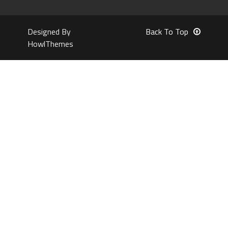
Designed By
Back To Top
HowlThemes