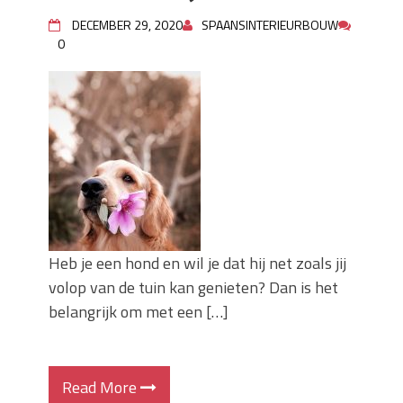
Zo blijft je oven loeiheet: de beste tips
DECEMBER 29, 2020
SPAANSINTERIEURBOUW
voor een perfecte isolatie
0
Grond kopen of verkopen Noord-
Holland
De Kwaliteit van Houtpellets: Wat
Bepaalt of uw Kachel Optimaal
Presteert
Waarom technische eisen de basis
vormen voor functionele ruimtes
Nieuwe kozijnen als onderdeel van een
energierenovatie: wat de overgang
technisch vraagt
Heb je een hond en wil je dat hij net zoals jij
volop van de tuin kan genieten? Dan is het
belangrijk om met een […]
Read More