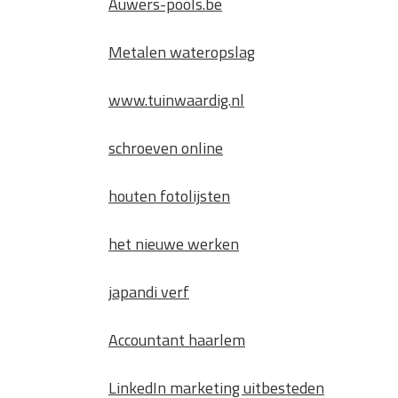
Auwers-pools.be
Metalen wateropslag
www.tuinwaardig.nl
schroeven online
houten fotolijsten
het nieuwe werken
japandi verf
Accountant haarlem
LinkedIn marketing uitbesteden