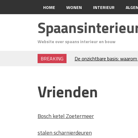
HOME
WONEN
INTERIEUR
ALGE
Spaansinterie
Website over spaans interieur en bouw
BREAKING
De onzichtbare basis: waarom 
verdient
Voordelen van spouwmuurisola
Luxe woningen en bekende ster
Vrienden
Waar let je op bij het kiezen v
Projectinrichting voor kantore
Zo blijft je oven loeiheet: de 
isolatie
Bosch ketel Zoetermeer
Grond kopen of verkopen Noor
De Kwaliteit van Houtpellets:
stalen scharnierdeuren
Optimaal Presteert