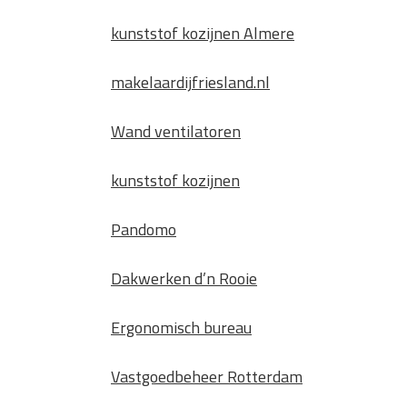
Waarom technische eisen de b
functionele ruimtes
kunststof kozijnen Almere
Nieuwe kozijnen als onderdeel 
wat de overgang technisch vr
makelaardijfriesland.nl
Wand ventilatoren
kunststof kozijnen
Pandomo
Dakwerken d’n Rooie
Ergonomisch bureau
Vastgoedbeheer Rotterdam