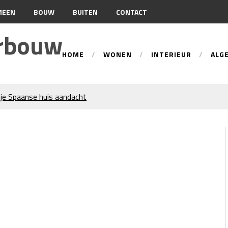
MEEN
BOUW
BUITEN
CONTACT
urbouw
HOME
WONEN
INTERIEUR
ALG
je Spaanse huis aandacht
tie
ren trekken veel aandacht
an gevelreiniging?
n: hoe werkt dat?
beste tips voor een perfecte
d-Holland
 Wat Bepaalt of uw Kachel