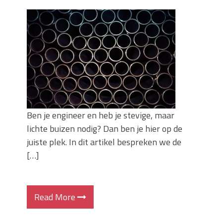
Zo blijft je oven loeiheet: de beste tips
voor een perfecte isolatie
Grond kopen of verkopen Noord-
Holland
De Kwaliteit van Houtpellets: Wat
Bepaalt of uw Kachel Optimaal
Presteert
Waarom technische eisen de basis
vormen voor functionele ruimtes
Ben je engineer en heb je stevige, maar
Nieuwe kozijnen als onderdeel van een
lichte buizen nodig? Dan ben je hier op de
energierenovatie: wat de overgang
technisch vraagt
juiste plek. In dit artikel bespreken we de
[…]
Read More