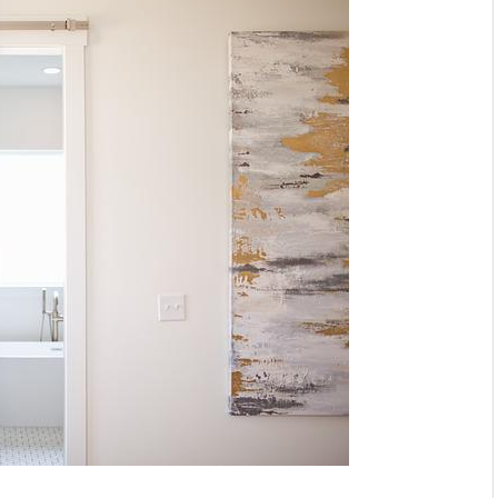
asis vormen voor
van een energierenovatie:
aagt