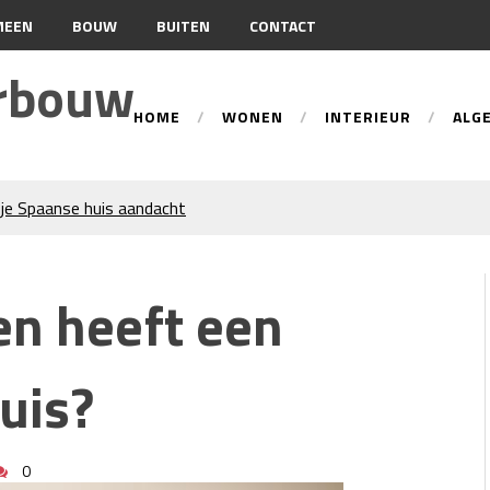
MEEN
BOUW
BUITEN
CONTACT
urbouw
HOME
WONEN
INTERIEUR
ALG
je Spaanse huis aandacht
tie
ren trekken veel aandacht
en heeft een
an gevelreiniging?
n: hoe werkt dat?
beste tips voor een perfecte
uis?
d-Holland
 Wat Bepaalt of uw Kachel
0