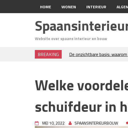
HOME
WONEN
INTERIEUR
ALGE
Spaansinterie
Website over spaans interieur en bouw
BREAKING
De onzichtbare basis: waarom 
verdient
Voordelen van spouwmuurisola
Luxe woningen en bekende ster
Welke voordel
Waar let je op bij het kiezen v
Projectinrichting voor kantore
Zo blijft je oven loeiheet: de 
schuifdeur in h
isolatie
Grond kopen of verkopen Noor
De Kwaliteit van Houtpellets:
Optimaal Presteert
MEI 10, 2022
SPAANSINTERIEURBOUW