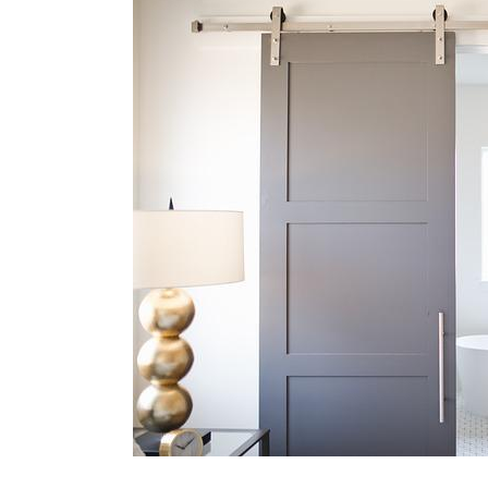
Waarom technische eisen de b
functionele ruimtes
Nieuwe kozijnen als onderdeel 
wat de overgang technisch vr