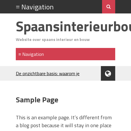
Spaansinterieurb
Website over spaans interieur en bouw
De onzichtbare basis: waarom je
Spaanse huis aandacht verdient
Voordelen van spouwmuurisolatie
Luxe woningen en bekende sterren
Sample Page
trekken veel aandacht
Waar let je op bij het kiezen van
gevelreiniging?
This is an example page. It’s different from
Projectinrichting voor kantoren: hoe
a blog post because it will stay in one place
werkt dat?