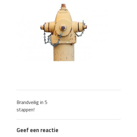
Zo blijft je oven loeiheet: de beste tips
voor een perfecte isolatie
Grond kopen of verkopen Noord-
Holland
De Kwaliteit van Houtpellets: Wat
Bepaalt of uw Kachel Optimaal
Presteert
Waarom technische eisen de basis
vormen voor functionele ruimtes
Nieuwe kozijnen als onderdeel van een
energierenovatie: wat de overgang
technisch vraagt
Brandveilig in 5
stappen!
Geef een reactie