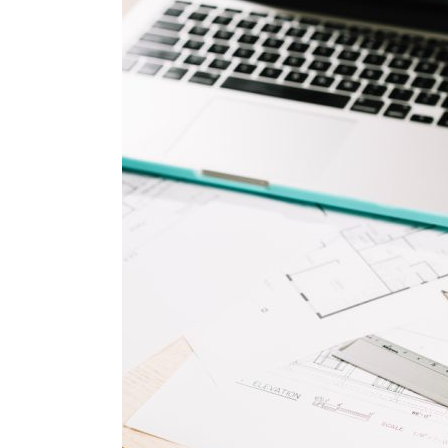
Waarom technische eisen de b
functionele ruimtes
Nieuwe kozijnen als onderdeel 
wat de overgang technisch vr