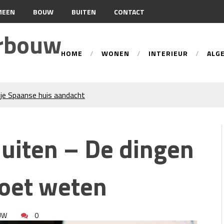
MEEN
BOUW
BUITEN
CONTACT
urbouw
HOME
WONEN
INTERIEUR
ALG
je Spaanse huis aandacht
tie
ren trekken veel aandacht
uiten – De dingen
an gevelreiniging?
n: hoe werkt dat?
beste tips voor een perfecte
moet weten
d-Holland
 Wat Bepaalt of uw Kachel
UW
0