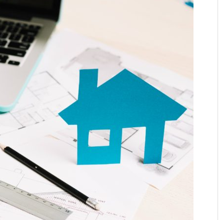
asis vormen voor
van een energierenovatie:
aagt