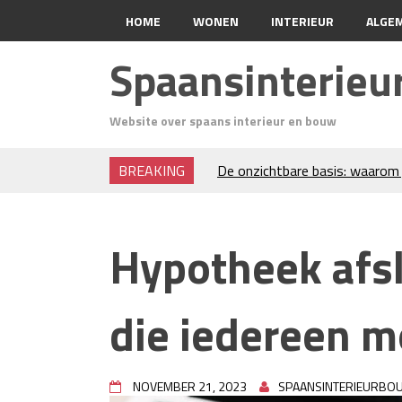
HOME
WONEN
INTERIEUR
ALGE
Spaansinterie
Website over spaans interieur en bouw
BREAKING
De onzichtbare basis: waarom 
verdient
Voordelen van spouwmuurisola
Luxe woningen en bekende ster
Hypotheek afsl
Waar let je op bij het kiezen v
Projectinrichting voor kantore
Zo blijft je oven loeiheet: de 
die iedereen 
isolatie
Grond kopen of verkopen Noor
De Kwaliteit van Houtpellets:
Optimaal Presteert
NOVEMBER 21, 2023
SPAANSINTERIEURBO