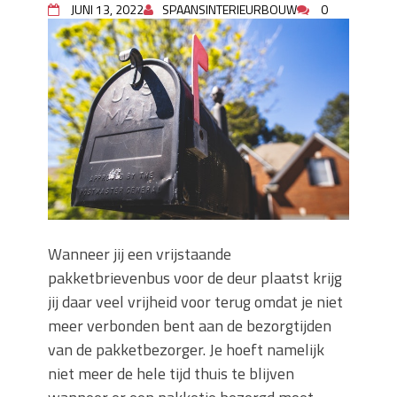
JUNI 13, 2022
SPAANSINTERIEURBOUW
0
Zo blijft je oven loeiheet: de beste tips
voor een perfecte isolatie
Grond kopen of verkopen Noord-
Holland
De Kwaliteit van Houtpellets: Wat
Bepaalt of uw Kachel Optimaal
Presteert
Waarom technische eisen de basis
vormen voor functionele ruimtes
Nieuwe kozijnen als onderdeel van een
energierenovatie: wat de overgang
technisch vraagt
Wanneer jij een vrijstaande
pakketbrievenbus voor de deur plaatst krijg
jij daar veel vrijheid voor terug omdat je niet
meer verbonden bent aan de bezorgtijden
van de pakketbezorger. Je hoeft namelijk
niet meer de hele tijd thuis te blijven