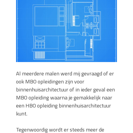
Zo blijft je oven loeiheet: de beste tips
voor een perfecte isolatie
Grond kopen of verkopen Noord-
Holland
De Kwaliteit van Houtpellets: Wat
Bepaalt of uw Kachel Optimaal
Presteert
Waarom technische eisen de basis
vormen voor functionele ruimtes
Nieuwe kozijnen als onderdeel van een
Al meerdere malen werd mij gevraagd of er
energierenovatie: wat de overgang
ook MBO opleidingen zijn voor
technisch vraagt
binnenhuisarchitectuur of in ieder geval een
MBO opleiding waarna je gemakkelijk naar
een HBO opleiding binnenhuisarchitectuur
kunt.
Tegenwoordig wordt er steeds meer de