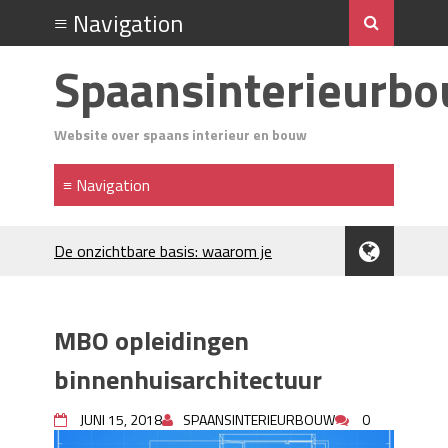
Spaansinterieurb
Website over spaans interieur en bouw
De onzichtbare basis: waarom je
Spaanse huis aandacht verdient
Voordelen van spouwmuurisolatie
Luxe woningen en bekende sterren
MBO opleidingen
trekken veel aandacht
Waar let je op bij het kiezen van
binnenhuisarchitectuur
gevelreiniging?
Projectinrichting voor kantoren: hoe
JUNI 15, 2018
SPAANSINTERIEURBOUW
0
werkt dat?