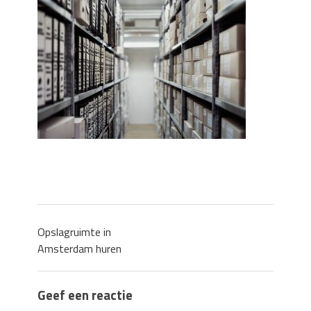
Zo blijft je oven loeiheet: de beste tips
voor een perfecte isolatie
Grond kopen of verkopen Noord-
Holland
De Kwaliteit van Houtpellets: Wat
Bepaalt of uw Kachel Optimaal
Presteert
Waarom technische eisen de basis
vormen voor functionele ruimtes
Nieuwe kozijnen als onderdeel van een
energierenovatie: wat de overgang
technisch vraagt
Opslagruimte in
Amsterdam huren
Geef een reactie