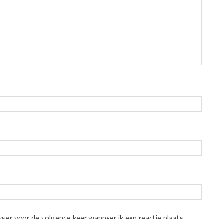
wser voor de volgende keer wanneer ik een reactie plaats.