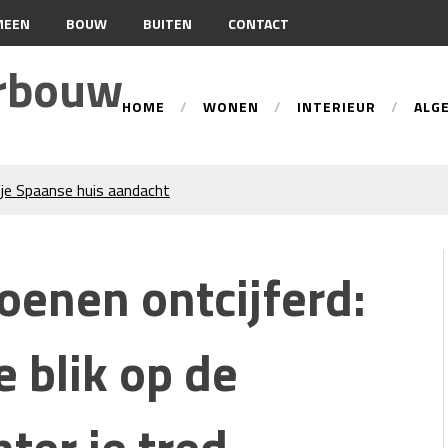
MEEN
BOUW
BUITEN
CONTACT
urbouw
HOME
WONEN
INTERIEUR
ALG
je Spaanse huis aandacht
tie
ren trekken veel aandacht
enen ontcijferd:
an gevelreiniging?
n: hoe werkt dat?
beste tips voor een perfecte
 blik op de
d-Holland
 Wat Bepaalt of uw Kachel
ter je tred