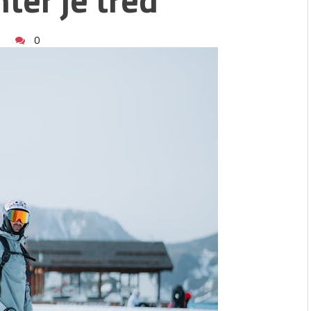
asis vormen voor
van een energierenovatie:
0
aagt