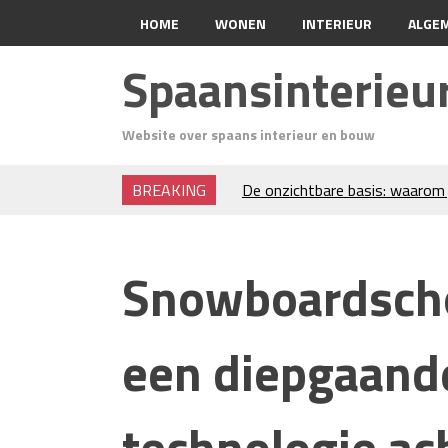
HOME
WONEN
INTERIEUR
ALGE
Spaansinterie
Website over spaans interieur en bouw
BREAKING
De onzichtbare basis: waarom 
verdient
Voordelen van spouwmuurisola
Luxe woningen en bekende ster
Snowboardscho
Waar let je op bij het kiezen v
Projectinrichting voor kantore
Zo blijft je oven loeiheet: de 
een diepgaande
isolatie
Grond kopen of verkopen Noor
De Kwaliteit van Houtpellets:
technologie ach
Optimaal Presteert