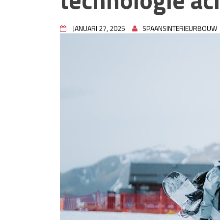
Waarom technische eisen de b
functionele ruimtes
Nieuwe kozijnen als onderdeel 
JANUARI 27, 2025
SPAANSINTERIEURBOUW
wat de overgang technisch vr