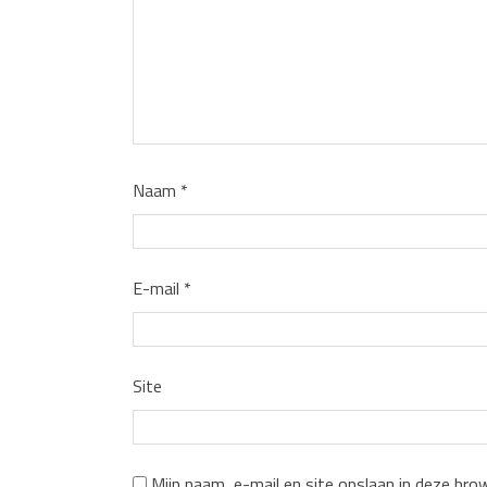
Naam
*
E-mail
*
Site
Mijn naam, e-mail en site opslaan in deze bro