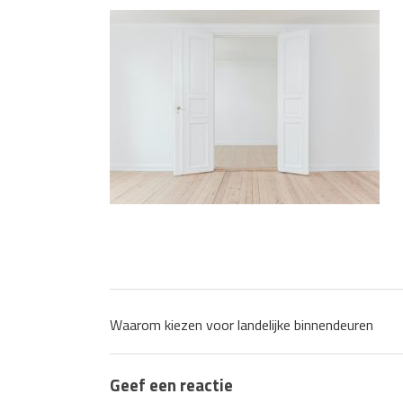
Waarom technische eisen de b
functionele ruimtes
Nieuwe kozijnen als onderdeel 
wat de overgang technisch vr
Waarom kiezen voor landelijke binnendeuren
Geef een reactie