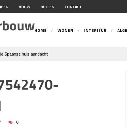
MEEN
BOUW
BUITEN
CONTACT
urbouw
HOME
WONEN
INTERIEUR
ALG
je Spaanse huis aandacht
tie
ren trekken veel aandacht
7542470-
an gevelreiniging?
n: hoe werkt dat?
beste tips voor een perfecte
1
d-Holland
 Wat Bepaalt of uw Kachel
W
0