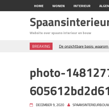
HOME
WONEN
INTERIEUR
ALGE
Spaansinterie
Website over spaans interieur en bouw
BREAKING
De onzichtbare basis: waarom 
verdient
Voordelen van spouwmuurisola
Luxe woningen en bekende ster
photo-148127
Waar let je op bij het kiezen v
Projectinrichting voor kantore
Zo blijft je oven loeiheet: de 
605612bd2d6
isolatie
Grond kopen of verkopen Noor
De Kwaliteit van Houtpellets:
Optimaal Presteert
DECEMBER 9, 2020
SPAANSINTERIEURBOU