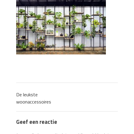
Zo blijft je oven loeiheet: de beste tips
voor een perfecte isolatie
Grond kopen of verkopen Noord-
Holland
De Kwaliteit van Houtpellets: Wat
Bepaalt of uw Kachel Optimaal
Presteert
Waarom technische eisen de basis
vormen voor functionele ruimtes
Nieuwe kozijnen als onderdeel van een
energierenovatie: wat de overgang
technisch vraagt
De leukste
woonaccessoires
Geef een reactie