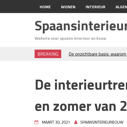
HOME
WONEN
INTERIEUR
ALGE
Spaansinterie
Website over spaans interieur en bouw
BREAKING
De onzichtbare basis: waarom 
verdient
Voordelen van spouwmuurisola
Luxe woningen en bekende ster
De interieurtre
Waar let je op bij het kiezen v
Projectinrichting voor kantore
Zo blijft je oven loeiheet: de 
en zomer van 
isolatie
Grond kopen of verkopen Noor
De Kwaliteit van Houtpellets:
Optimaal Presteert
MAART 30, 2021
SPAANSINTERIEURBOUW