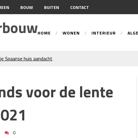
MEEN
BOUW
BUITEN
CONTACT
urbouw
HOME
WONEN
INTERIEUR
ALG
je Spaanse huis aandacht
tie
ren trekken veel aandacht
nds voor de lente
an gevelreiniging?
n: hoe werkt dat?
beste tips voor een perfecte
2021
d-Holland
 Wat Bepaalt of uw Kachel
0