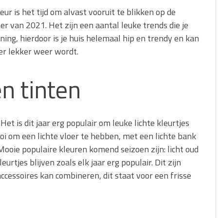
asis vormen voor
r is het tijd om alvast vooruit te blikken op de
er van 2021. Het zijn een aantal leuke trends die je
van een energierenovatie:
ing, hierdoor is je huis helemaal hip en trendy en kan
aagt
eer lekker weer wordt.
en tinten
et is dit jaar erg populair om leuke lichte kleurtjes
oi om een lichte vloer te hebben, met een lichte bank
 Mooie populaire kleuren komend seizoen zijn: licht oud
eurtjes blijven zoals elk jaar erg populair. Dit zijn
accessoires kan combineren, dit staat voor een frisse