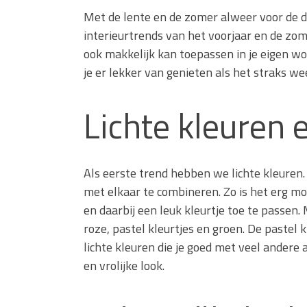
Waarom technische eisen de b
Met de lente en de zomer alweer voor de deu
functionele ruimtes
interieurtrends van het voorjaar en de zom
Nieuwe kozijnen als onderdeel 
ook makkelijk kan toepassen in je eigen won
wat de overgang technisch vr
je er lekker van genieten als het straks w
Lichte kleuren 
Als eerste trend hebben we lichte kleuren. H
met elkaar te combineren. Zo is het erg mo
en daarbij een leuk kleurtje toe te passen.
roze, pastel kleurtjes en groen. De pastel kl
lichte kleuren die je goed met veel andere 
en vrolijke look.