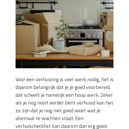
Zo blijft je oven loeiheet: de beste tips
voor een perfecte isolatie
Grond kopen of verkopen Noord-
Holland
De Kwaliteit van Houtpellets: Wat
Bepaalt of uw Kachel Optimaal
Presteert
Waarom technische eisen de basis
vormen voor functionele ruimtes
Nieuwe kozijnen als onderdeel van een
energierenovatie: wat de overgang
Voor een verhuizing is veel werk nodig, het is
technisch vraagt
daarom belangrijk dat je je goed voorbereid,
dat scheelt je namelijk een hoop werk. Zeker
als je nog nooit eerder bent verhuisd kan het
zo zijn dat je nog niet goed weet wat je
allemaal te wachten staat. Een
verhuischecklist kan daarom dan erg goed