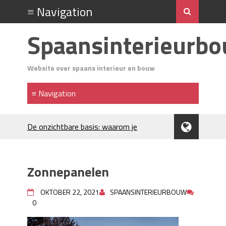
Spaansinterieurb
Website over spaans interieur en bouw
De onzichtbare basis: waarom je
Spaanse huis aandacht verdient
Voordelen van spouwmuurisolatie
Luxe woningen en bekende sterren
Zonnepanelen
trekken veel aandacht
Waar let je op bij het kiezen van
OKTOBER 22, 2021
SPAANSINTERIEURBOUW
gevelreiniging?
0
Projectinrichting voor kantoren: hoe
werkt dat?