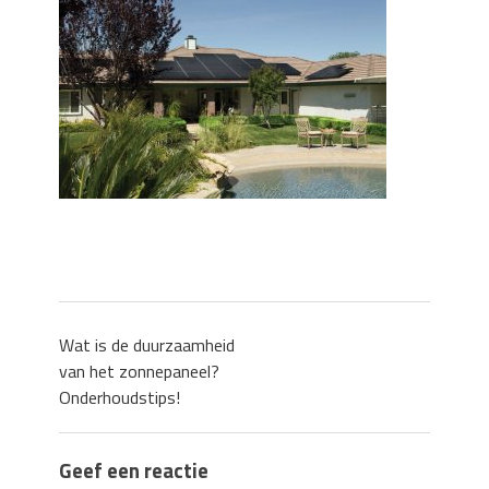
Zo blijft je oven loeiheet: de beste tips
voor een perfecte isolatie
Grond kopen of verkopen Noord-
Holland
De Kwaliteit van Houtpellets: Wat
Bepaalt of uw Kachel Optimaal
Presteert
Waarom technische eisen de basis
vormen voor functionele ruimtes
Nieuwe kozijnen als onderdeel van een
energierenovatie: wat de overgang
technisch vraagt
Wat is de duurzaamheid
van het zonnepaneel?
Onderhoudstips!
Geef een reactie