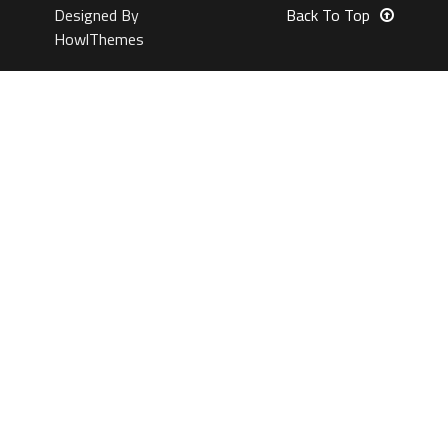
Designed By
Back To Top
HowlThemes