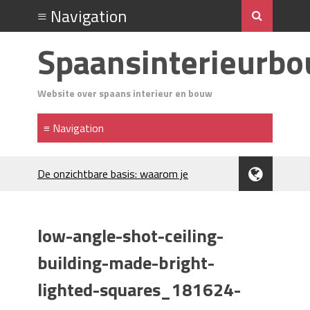
Spaansinterieurb
Website over spaans interieur en bouw
De onzichtbare basis: waarom je
Spaanse huis aandacht verdient
Voordelen van spouwmuurisolatie
Luxe woningen en bekende sterren
low-angle-shot-ceiling-
trekken veel aandacht
Waar let je op bij het kiezen van
building-made-bright-
gevelreiniging?
lighted-squares_181624-
Projectinrichting voor kantoren: hoe
werkt dat?