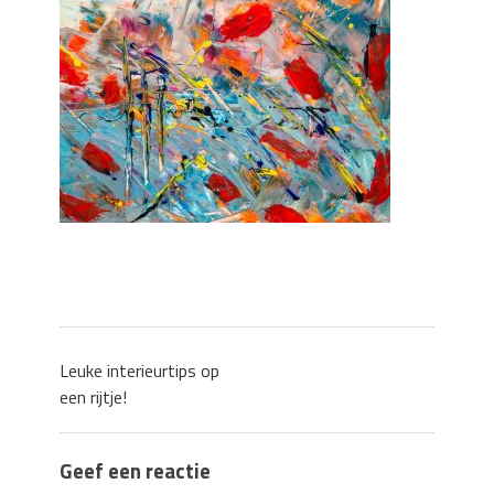
Zo blijft je oven loeiheet: de beste tips
voor een perfecte isolatie
Grond kopen of verkopen Noord-
Holland
De Kwaliteit van Houtpellets: Wat
Bepaalt of uw Kachel Optimaal
Presteert
Waarom technische eisen de basis
vormen voor functionele ruimtes
Nieuwe kozijnen als onderdeel van een
energierenovatie: wat de overgang
technisch vraagt
Leuke interieurtips op
een rijtje!
Geef een reactie