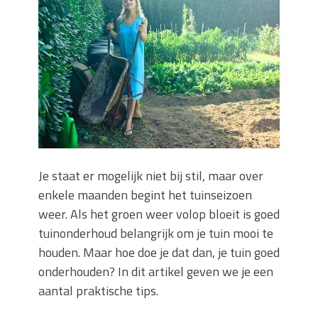
Zo blijft je oven loeiheet: de beste tips
voor een perfecte isolatie
Grond kopen of verkopen Noord-
Holland
De Kwaliteit van Houtpellets: Wat
Bepaalt of uw Kachel Optimaal
Presteert
Waarom technische eisen de basis
vormen voor functionele ruimtes
Nieuwe kozijnen als onderdeel van een
Je staat er mogelijk niet bij stil, maar over
energierenovatie: wat de overgang
enkele maanden begint het tuinseizoen
technisch vraagt
weer. Als het groen weer volop bloeit is goed
tuinonderhoud belangrijk om je tuin mooi te
houden. Maar hoe doe je dat dan, je tuin goed
onderhouden? In dit artikel geven we je een
aantal praktische tips.