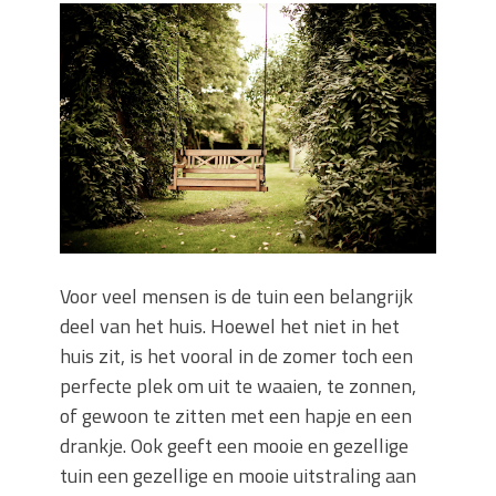
Zo blijft je oven loeiheet: de beste tips
voor een perfecte isolatie
Grond kopen of verkopen Noord-
Holland
De Kwaliteit van Houtpellets: Wat
Bepaalt of uw Kachel Optimaal
Presteert
Waarom technische eisen de basis
vormen voor functionele ruimtes
Nieuwe kozijnen als onderdeel van een
energierenovatie: wat de overgang
Voor veel mensen is de tuin een belangrijk
technisch vraagt
deel van het huis. Hoewel het niet in het
huis zit, is het vooral in de zomer toch een
perfecte plek om uit te waaien, te zonnen,
of gewoon te zitten met een hapje en een
drankje. Ook geeft een mooie en gezellige
tuin een gezellige en mooie uitstraling aan