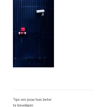
Zo blijft je oven loeiheet: de beste tips
voor een perfecte isolatie
Grond kopen of verkopen Noord-
Holland
De Kwaliteit van Houtpellets: Wat
Bepaalt of uw Kachel Optimaal
Presteert
Waarom technische eisen de basis
vormen voor functionele ruimtes
Nieuwe kozijnen als onderdeel van een
energierenovatie: wat de overgang
technisch vraagt
Tips om jouw huis beter
te beveiligen