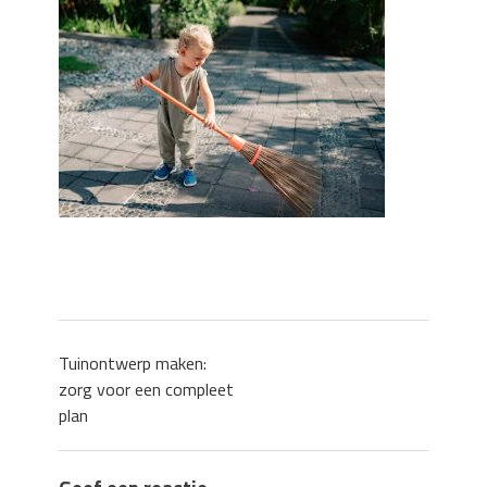
Zo blijft je oven loeiheet: de beste tips
voor een perfecte isolatie
Grond kopen of verkopen Noord-
Holland
De Kwaliteit van Houtpellets: Wat
Bepaalt of uw Kachel Optimaal
Presteert
Waarom technische eisen de basis
vormen voor functionele ruimtes
Nieuwe kozijnen als onderdeel van een
energierenovatie: wat de overgang
technisch vraagt
Tuinontwerp maken:
zorg voor een compleet
plan