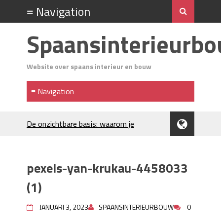
Spaansinterieurb
Website over spaans interieur en bouw
De onzichtbare basis: waarom je
Spaanse huis aandacht verdient
Voordelen van spouwmuurisolatie
Luxe woningen en bekende sterren
pexels-yan-krukau-4458033
trekken veel aandacht
Waar let je op bij het kiezen van
(1)
gevelreiniging?
Projectinrichting voor kantoren: hoe
JANUARI 3, 2023
SPAANSINTERIEURBOUW
0
werkt dat?