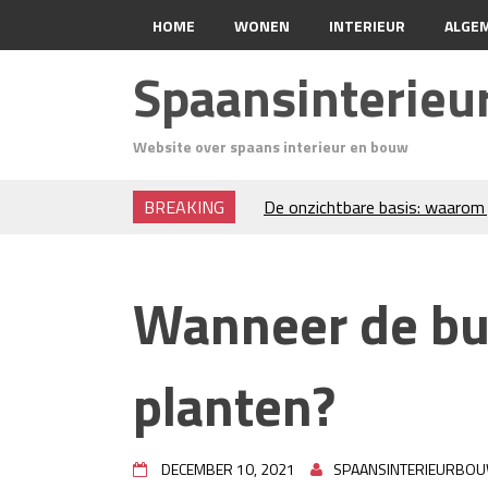
HOME
WONEN
INTERIEUR
ALGE
Spaansinterie
Website over spaans interieur en bouw
BREAKING
De onzichtbare basis: waarom 
verdient
Voordelen van spouwmuurisola
Luxe woningen en bekende ster
Wanneer de bu
Waar let je op bij het kiezen v
Projectinrichting voor kantore
Zo blijft je oven loeiheet: de 
planten?
isolatie
Grond kopen of verkopen Noor
De Kwaliteit van Houtpellets:
Optimaal Presteert
DECEMBER 10, 2021
SPAANSINTERIEURBO