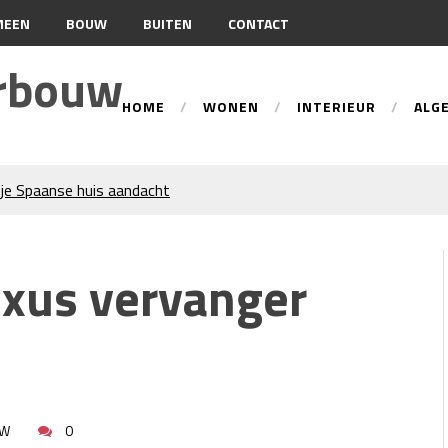
MEEN
BOUW
BUITEN
CONTACT
urbouw
HOME
WONEN
INTERIEUR
ALG
je Spaanse huis aandacht
tie
ren trekken veel aandacht
xus vervanger
an gevelreiniging?
n: hoe werkt dat?
beste tips voor een perfecte
d-Holland
 Wat Bepaalt of uw Kachel
UW
0