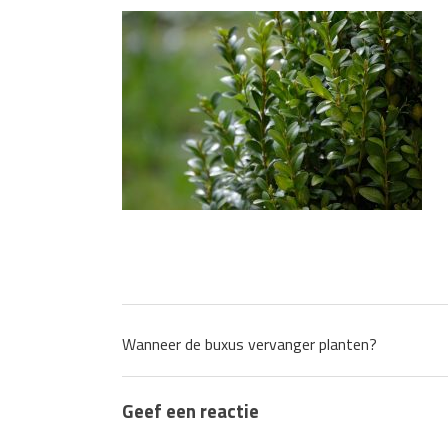
Waarom technische eisen de b
functionele ruimtes
Nieuwe kozijnen als onderdeel 
wat de overgang technisch vr
Wanneer de buxus vervanger planten?
Geef een reactie