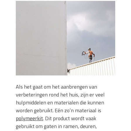
Zo blijft je oven loeiheet: de beste tips
voor een perfecte isolatie
Grond kopen of verkopen Noord-
Holland
De Kwaliteit van Houtpellets: Wat
Bepaalt of uw Kachel Optimaal
Presteert
Waarom technische eisen de basis
vormen voor functionele ruimtes
Nieuwe kozijnen als onderdeel van een
energierenovatie: wat de overgang
technisch vraagt
Als het gaat om het aanbrengen van
verbeteringen rond het huis, zijn er veel
hulpmiddelen en materialen die kunnen
worden gebruikt. Eén zo’n materiaal is
polymeerkit
. Dit product wordt vaak
gebruikt om gaten in ramen, deuren,