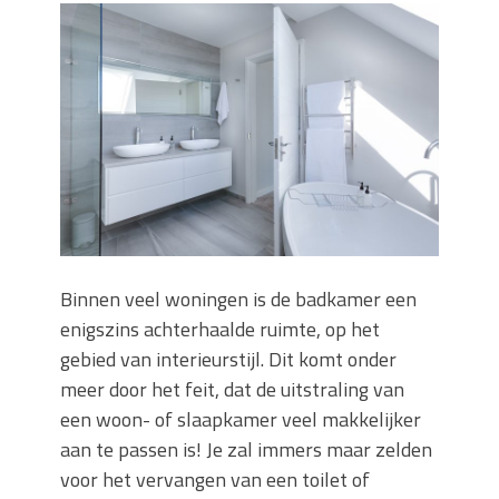
Zo blijft je oven loeiheet: de beste tips
voor een perfecte isolatie
Grond kopen of verkopen Noord-
Holland
De Kwaliteit van Houtpellets: Wat
Bepaalt of uw Kachel Optimaal
Presteert
Waarom technische eisen de basis
vormen voor functionele ruimtes
Nieuwe kozijnen als onderdeel van een
energierenovatie: wat de overgang
Binnen veel woningen is de badkamer een
technisch vraagt
enigszins achterhaalde ruimte, op het
gebied van interieurstijl. Dit komt onder
meer door het feit, dat de uitstraling van
een woon- of slaapkamer veel makkelijker
aan te passen is! Je zal immers maar zelden
voor het vervangen van een toilet of