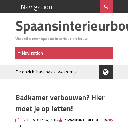
Spaansinterieurb
Website over spaans interieur en bouw
De onzichtbare basis: waarom je
Spaanse huis aandacht verdient
Voordelen van spouwmuurisolatie
Luxe woningen en bekende sterren
Badkamer verbouwen? Hier
trekken veel aandacht
Waar let je op bij het kiezen van
moet je op letten!
gevelreiniging?
Projectinrichting voor kantoren: hoe
NOVEMBER 14, 2018
SPAANSINTERIEURBOUW
0
werkt dat?