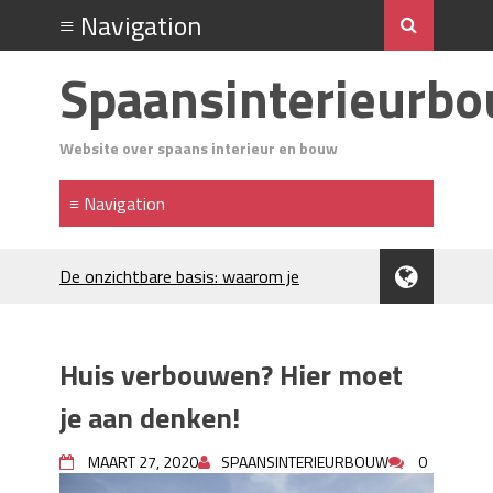
Spaansinterieurb
Website over spaans interieur en bouw
De onzichtbare basis: waarom je
Spaanse huis aandacht verdient
Voordelen van spouwmuurisolatie
Luxe woningen en bekende sterren
Huis verbouwen? Hier moet
trekken veel aandacht
Waar let je op bij het kiezen van
je aan denken!
gevelreiniging?
Projectinrichting voor kantoren: hoe
MAART 27, 2020
SPAANSINTERIEURBOUW
0
werkt dat?