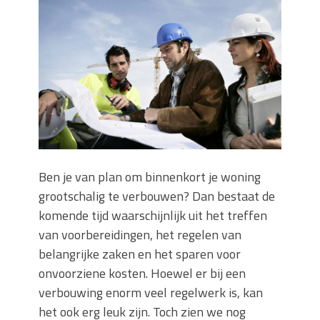
Zo blijft je oven loeiheet: de beste tips
voor een perfecte isolatie
Grond kopen of verkopen Noord-
Holland
De Kwaliteit van Houtpellets: Wat
Bepaalt of uw Kachel Optimaal
Presteert
Waarom technische eisen de basis
vormen voor functionele ruimtes
Nieuwe kozijnen als onderdeel van een
Ben je van plan om binnenkort je woning
energierenovatie: wat de overgang
grootschalig te verbouwen? Dan bestaat de
technisch vraagt
komende tijd waarschijnlijk uit het treffen
van voorbereidingen, het regelen van
belangrijke zaken en het sparen voor
onvoorziene kosten. Hoewel er bij een
verbouwing enorm veel regelwerk is, kan
het ook erg leuk zijn. Toch zien we nog