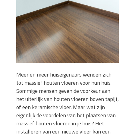
Zo blijft je oven loeiheet: de beste tips
voor een perfecte isolatie
Grond kopen of verkopen Noord-
Holland
De Kwaliteit van Houtpellets: Wat
Bepaalt of uw Kachel Optimaal
Presteert
Waarom technische eisen de basis
vormen voor functionele ruimtes
Nieuwe kozijnen als onderdeel van een
Meer en meer huiseigenaars wenden zich
energierenovatie: wat de overgang
tot massief houten vloeren voor hun huis.
technisch vraagt
Sommige mensen geven de voorkeur aan
het uiterlijk van houten vloeren boven tapijt,
of een keramische vloer. Maar wat zijn
eigenlijk de voordelen van het plaatsen van
massief houten vloeren in je huis? Het
installeren van een nieuwe vloer kan een