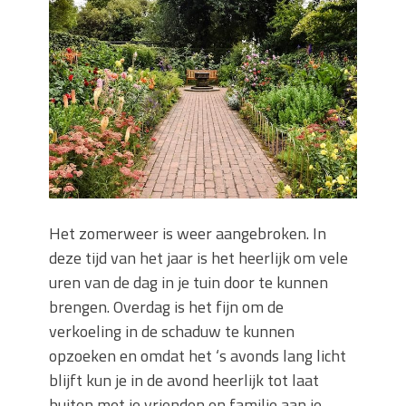
Zo blijft je oven loeiheet: de beste tips
voor een perfecte isolatie
Grond kopen of verkopen Noord-
Holland
De Kwaliteit van Houtpellets: Wat
Bepaalt of uw Kachel Optimaal
Presteert
Waarom technische eisen de basis
vormen voor functionele ruimtes
Nieuwe kozijnen als onderdeel van een
Het zomerweer is weer aangebroken. In
energierenovatie: wat de overgang
technisch vraagt
deze tijd van het jaar is het heerlijk om vele
uren van de dag in je tuin door te kunnen
brengen. Overdag is het fijn om de
verkoeling in de schaduw te kunnen
opzoeken en omdat het ‘s avonds lang licht
blijft kun je in de avond heerlijk tot laat
buiten met je vrienden en familie aan je